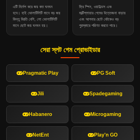
এটি নির্দেশ করে জয় কত ঘনঘন
ফ্রি স্পিন, ওয়াইল্ডস এবং
হবে। হাই ভোলাটিলিটি মানে বড় জয়
মাল্টিপ্লায়ার গেমের উত্তেজনা বাড়ায়
কিন্তু বিরতি বেশি, লো ভোলাটিলিটি
এবং আপনার ছোট বেটকেও বড়
মানে ছোট জয় ঘনঘন হয়।
পুরস্কারে পরিণত করতে পারে।
সেরা স্লট গেম প্রোভাইডার
Pragmatic Play
PG Soft
Jili
Spadegaming
Habanero
Microgaming
NetEnt
Play'n GO