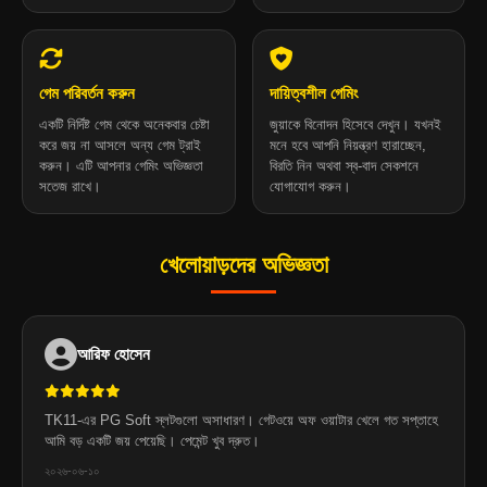
গেম পরিবর্তন করুন
দায়িত্বশীল গেমিং
একটি নির্দিষ্ট গেম থেকে অনেকবার চেষ্টা
জুয়াকে বিনোদন হিসেবে দেখুন। যখনই
করে জয় না আসলে অন্য গেম ট্রাই
মনে হবে আপনি নিয়ন্ত্রণ হারাচ্ছেন,
করুন। এটি আপনার গেমিং অভিজ্ঞতা
বিরতি নিন অথবা স্ব-বাদ সেকশনে
সতেজ রাখে।
যোগাযোগ করুন।
খেলোয়াড়দের অভিজ্ঞতা
আরিফ হোসেন
TK11-এর PG Soft স্লটগুলো অসাধারণ। গেটওয়ে অফ ওয়াটার খেলে গত সপ্তাহে
আমি বড় একটি জয় পেয়েছি। পেমেন্ট খুব দ্রুত।
২০২৬-০৬-১০