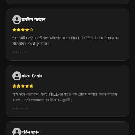
তানজিল আহমেদ
প্রাগম্যাটিক প্লে-র গেট অফ অলিম্পাস আমার প্রিয়। ফ্রি স্পিন ফিচারের মাধ্যমে বড়
মাল্টিপ্লায়ার পাওয়া খুব সহজ।
২০২৬-০৬-২৫
সাদিয়া ইসলাম
আমি নতুন খেলোয়াড়, কিন্তু TK11-এর গাইড এবং বোনাস আমাকে অনেক সাহায্য
করেছে। স্লট গেমসগুলো খুব ইউজার ফ্রেন্ডলি।
২০২৬-০৭-০২
রাকিব হাসান