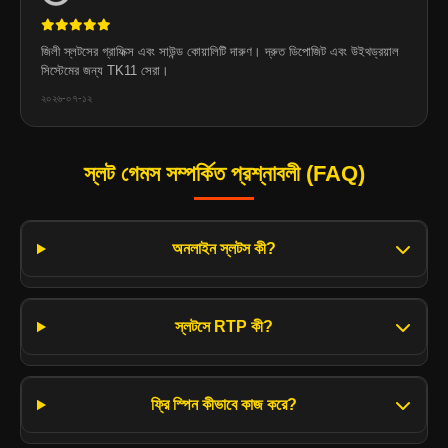
জিলী স্লটসের গ্রাফিক্স এবং সাউন্ড কোয়ালিটি দারুণ। দ্রুত ডিপোজিট এবং উইথড্রয়াল
সিস্টেমের জন্য TK11 সেরা।
২০২৬-০৭-১২
স্লট গেমস সম্পর্কিত প্রশ্নাবলী (FAQ)
অনলাইন স্লটস কী?
স্লটসে RTP কী?
ফ্রি স্পিন কীভাবে কাজ করে?