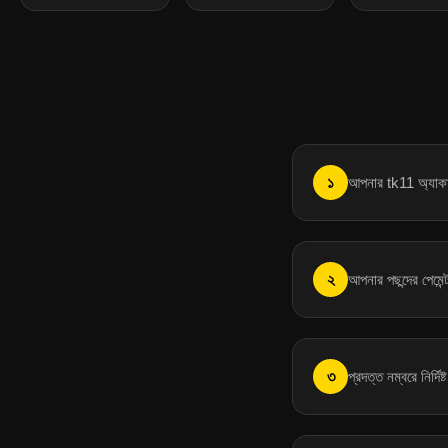
১
আপনার tk11 অ্যাকা
২
আপনার পছন্দের পেমে
৩
প্রদত্ত নম্বরে নির্