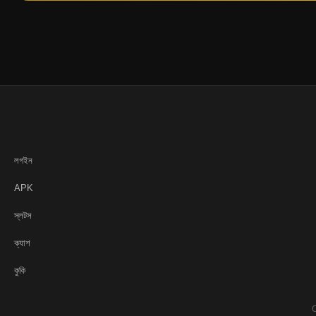
লগইন
APK
স্লটস
ক্যাশ
কুকি
C