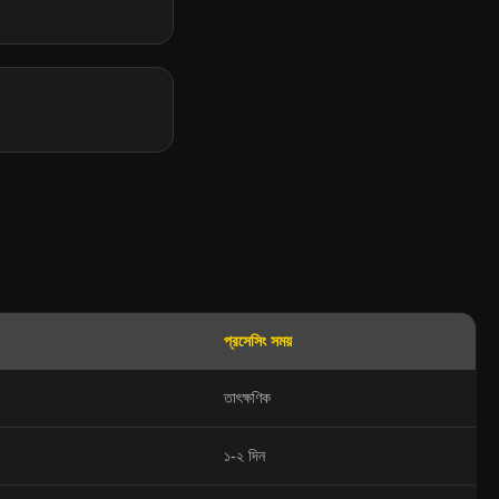
প্রসেসিং সময়
তাৎক্ষণিক
১-২ দিন