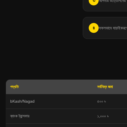
৩
আপনার উত্তোলনের প
৪
সফলভাবে যাচাইকরণের
পদ্ধতি
সর্বনিম্ন জমা
bKash/Nagad
৫০০ ৳
ব্যাংক ট্রান্সফার
১,০০০ ৳