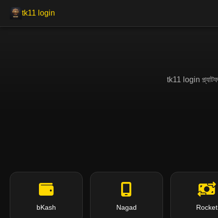
tk11 login
tk11 login প্ল্যাট
bKash
Nagad
Rocket