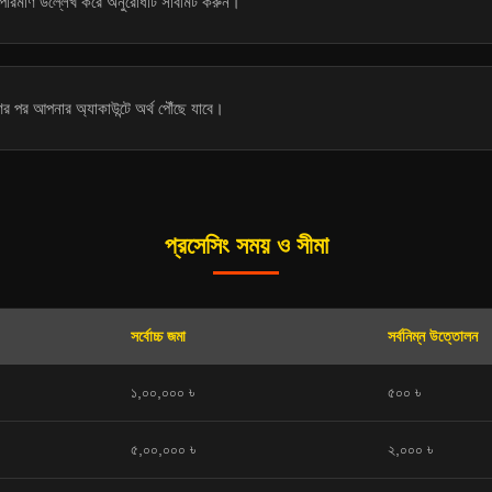
রিমাণ উল্লেখ করে অনুরোধটি সাবমিট করুন।
 পর আপনার অ্যাকাউন্টে অর্থ পৌঁছে যাবে।
প্রসেসিং সময় ও সীমা
সর্বোচ্চ জমা
সর্বনিম্ন উত্তোলন
১,০০,০০০ ৳
৫০০ ৳
৫,০০,০০০ ৳
২,০০০ ৳