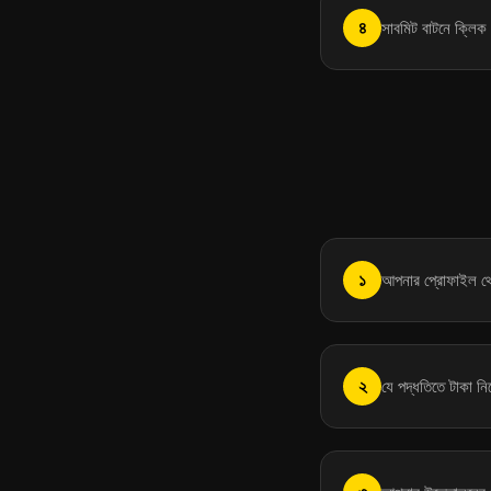
৪
সাবমিট বাটনে ক্লিক 
১
আপনার প্রোফাইল থে
২
যে পদ্ধতিতে টাকা নি