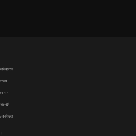
ডাউনলোড
গেমস
বোনাস
সাপোর্ট
গোপনীয়তা
ে।