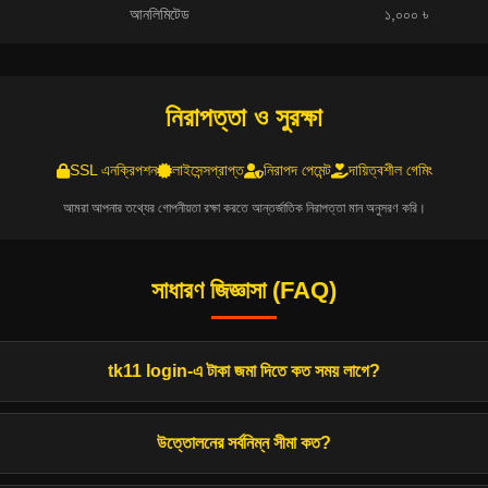
আনলিমিটেড
১,০০০ ৳
নিরাপত্তা ও সুরক্ষা
SSL এনক্রিপশন
লাইসেন্সপ্রাপ্ত
নিরাপদ পেমেন্ট
দায়িত্বশীল গেমিং
আমরা আপনার তথ্যের গোপনীয়তা রক্ষা করতে আন্তর্জাতিক নিরাপত্তা মান অনুসরণ করি।
সাধারণ জিজ্ঞাসা (FAQ)
tk11 login-এ টাকা জমা দিতে কত সময় লাগে?
উত্তোলনের সর্বনিম্ন সীমা কত?