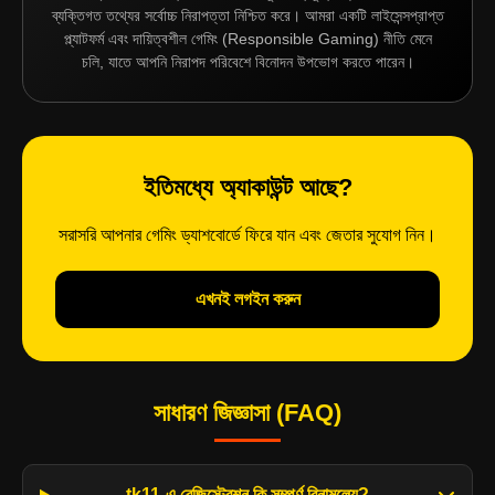
ব্যক্তিগত তথ্যের সর্বোচ্চ নিরাপত্তা নিশ্চিত করে। আমরা একটি লাইসেন্সপ্রাপ্ত
প্ল্যাটফর্ম এবং দায়িত্বশীল গেমিং (Responsible Gaming) নীতি মেনে
চলি, যাতে আপনি নিরাপদ পরিবেশে বিনোদন উপভোগ করতে পারেন।
ইতিমধ্যে অ্যাকাউন্ট আছে?
সরাসরি আপনার গেমিং ড্যাশবোর্ডে ফিরে যান এবং জেতার সুযোগ নিন।
এখনই লগইন করুন
সাধারণ জিজ্ঞাসা (FAQ)
tk11-এ রেজিস্ট্রেশন কি সম্পূর্ণ বিনামূল্যে?