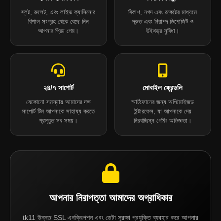
স্লট, রুলেট, এবং লাইভ ক্যাসিনোর
বিকাশ, নগদ এবং রকেটের মাধ্যমে
বিশাল সংগ্রহ থেকে বেছে নিন
দ্রুত এবং নিরাপদ ডিপোজিট ও
আপনার প্রিয় গেম।
উইথড্র সুবিধা।
২৪/৭ সাপোর্ট
মোবাইল ফ্রেন্ডলি
যেকোনো সমস্যায় আমাদের দক্ষ
স্মার্টফোনের জন্য অপ্টিমাইজড
সাপোর্ট টিম আপনাকে সাহায্য করতে
ইন্টারফেস, যা আপনাকে দেয়
প্রস্তুত সব সময়।
নিরবচ্ছিন্ন গেমিং অভিজ্ঞতা।
আপনার নিরাপত্তা আমাদের অগ্রাধিকার
tk11 উন্নত SSL এনক্রিপশন এবং ডেটা সুরক্ষা প্রযুক্তি ব্যবহার করে আপনার