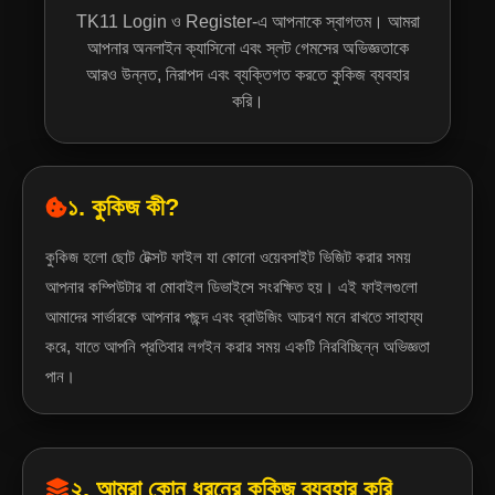
TK11 Login ও Register-এ আপনাকে স্বাগতম। আমরা
আপনার অনলাইন ক্যাসিনো এবং স্লট গেমসের অভিজ্ঞতাকে
আরও উন্নত, নিরাপদ এবং ব্যক্তিগত করতে কুকিজ ব্যবহার
করি।
১. কুকিজ কী?
কুকিজ হলো ছোট টেক্সট ফাইল যা কোনো ওয়েবসাইট ভিজিট করার সময়
আপনার কম্পিউটার বা মোবাইল ডিভাইসে সংরক্ষিত হয়। এই ফাইলগুলো
আমাদের সার্ভারকে আপনার পছন্দ এবং ব্রাউজিং আচরণ মনে রাখতে সাহায্য
করে, যাতে আপনি প্রতিবার লগইন করার সময় একটি নিরবিচ্ছিন্ন অভিজ্ঞতা
পান।
২. আমরা কোন ধরনের কুকিজ ব্যবহার করি