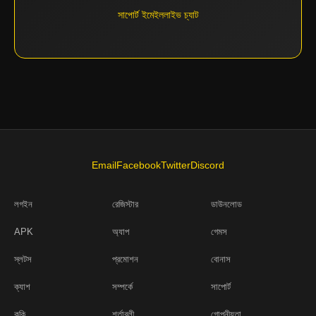
সাপোর্ট ইমেইল
লাইভ চ্যাট
Email
Facebook
Twitter
Discord
লগইন
রেজিস্টার
ডাউনলোড
APK
অ্যাপ
গেমস
স্লটস
প্রমোশন
বোনাস
ক্যাশ
সম্পর্কে
সাপোর্ট
কুকি
শর্তাবলী
গোপনীয়তা