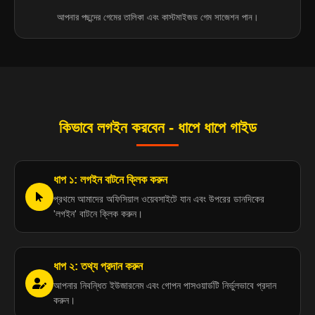
আপনার পছন্দের গেমের তালিকা এবং কাস্টমাইজড গেম সাজেশন পান।
কিভাবে লগইন করবেন - ধাপে ধাপে গাইড
ধাপ ১: লগইন বাটনে ক্লিক করুন
প্রথমে আমাদের অফিসিয়াল ওয়েবসাইটে যান এবং উপরের ডানদিকের
'লগইন' বাটনে ক্লিক করুন।
ধাপ ২: তথ্য প্রদান করুন
আপনার নিবন্ধিত ইউজারনেম এবং গোপন পাসওয়ার্ডটি নির্ভুলভাবে প্রদান
করুন।