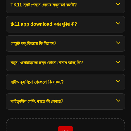
TK11 স্লট গেমসে জেতার সম্ভাবনা কতটা?
tk11 app download করার সুবিধা কী?
পেমেন্ট পদ্ধতিগুলো কি নিরাপদ?
নতুন খেলোয়াড়দের জন্য কোনো বোনাস আছে কি?
লাইভ ক্যাসিনো গেমগুলো কি স্বচ্ছ?
দায়িত্বশীল গেমিং বলতে কী বোঝায়?