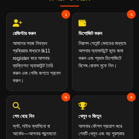
১
২
রেজিস্টার করুন
ডিপোজিট করুন
আমাদের সহজ নিবন্ধন
নিরাপদ পেমেন্ট মেথডের মাধ্যমে
প্রক্রিয়ার মাধ্যমে tk11
আপনার অ্যাকাউন্টে ফান্ড জমা
register করে আপনার
করুন এবং প্রথম ডিপোজিটে
ব্যক্তিগত অ্যাকাউন্ট তৈরি
বিশেষ বোনাস লুফে নিন।
করুন এবং গেমিং জগতে প্রবেশ
করুন।
৩
৪
গেম বেছে নিন
খেলুন ও জিতুন
স্লট, লাইভ ক্যাসিনো বা
আপনার কৌশল প্রয়োগ করে
আর্কেড—আপনার পছন্দমতো
গেমটি খেলুন এবং বড় পুরস্কার