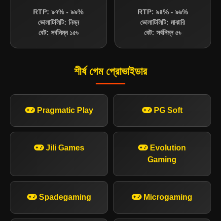
RTP: ৯৭% - ৯৯%
RTP: ৯৪% - ৯৬%
ভোলাটিলিটি: নিম্ন
ভোলাটিলিটি: মাঝারি
বেট: সর্বনিম্ন ১৫৳
বেট: সর্বনিম্ন ৫৳
শীর্ষ গেম প্রোভাইডার
Pragmatic Play
PG Soft
Jili Games
Evolution
Gaming
Spadegaming
Microgaming