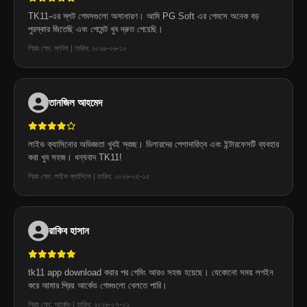
TK11-এর স্লট গেমসগুলো অসাধারণ। আমি PG Soft এর গেমসে অনেক বড়
পুরস্কার জিতেছি এবং পেমেন্ট খুব দ্রুত পেয়েছি।
প্রিয় গেম: স্লটস | তারিখ: ২০২৬-০৬-১০
তানজিল আহমেদ
লাইভ ক্যাসিনোর অভিজ্ঞতা খুবই স্বচ্ছ। ডিলারদের পেশাদারিত্ব এবং ইন্টারফেসটি ব্যবহার
করা খুব সহজ। ধন্যবাদ TK11!
প্রিয় গেম: লাইভ ক্যাসিনো | তারিখ: ২০২৬-০৫-১৫
রাকিব হাসান
tk11 app download করার পর গেমিং আরও সহজ হয়েছে। যেকোনো সময় লগইন
করে আমার প্রিয় আর্কেড গেমগুলো খেলতে পারি।
প্রিয় গেম: আর্কেড | তারিখ: ২০২৬-০৭-০২