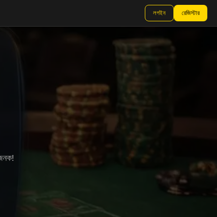
লগইন
রেজিস্টার
ভজনক!