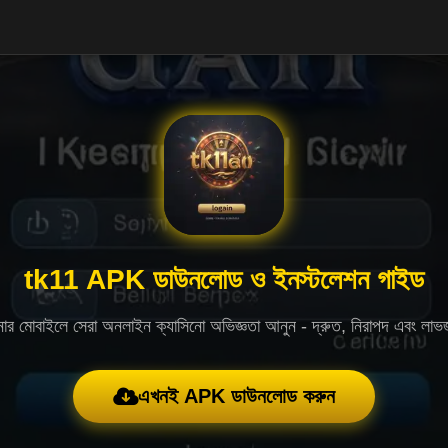
tk11 APK ডাউনলোড ও ইনস্টলেশন গাইড
র মোবাইলে সেরা অনলাইন ক্যাসিনো অভিজ্ঞতা আনুন - দ্রুত, নিরাপদ এবং লা
এখনই APK ডাউনলোড করুন