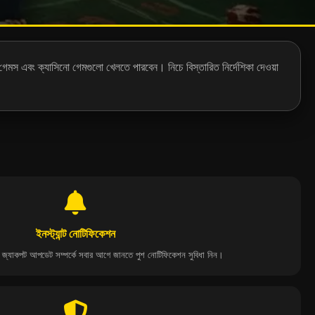
ট গেমস এবং ক্যাসিনো গেমগুলো খেলতে পারবেন। নিচে বিস্তারিত নির্দেশিকা দেওয়া
ইনস্ট্যান্ট নোটিফিকেশন
জ্যাকপট আপডেট সম্পর্কে সবার আগে জানতে পুশ নোটিফিকেশন সুবিধা নিন।