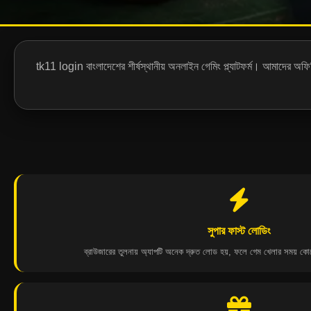
tk11 login বাংলাদেশের শীর্ষস্থানীয় অনলাইন গেমিং প্ল্যাটফর্ম। আমাদের অফি
সুপার ফাস্ট লোডিং
ব্রাউজারের তুলনায় অ্যাপটি অনেক দ্রুত লোড হয়, ফলে গেম খেলার সময় কোন