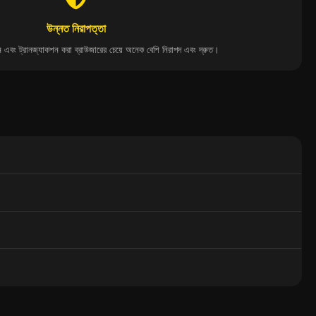
উন্নত নিরাপত্তা
ন এবং ট্রানজ্যাকশন করা ব্রাউজারের চেয়ে অনেক বেশি নিরাপদ এবং দ্রুত।