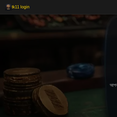
tk11 login
আপনা