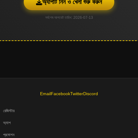
অ্যাপটি নিন ও খেলা শুরু করুন
সর্বশেষ আপডেট তারিখ: 2026-07-13
Email
Facebook
Twitter
Discord
রেজিস্টার
অ্যাপ
প্রমোশন