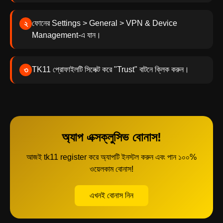
ফোনের Settings > General > VPN & Device
২
Management-এ যান।
TK11 প্রোফাইলটি সিলেক্ট করে "Trust" বাটনে ক্লিক করুন।
৩
অ্যাপ এক্সক্লুসিভ বোনাস!
আজই tk11 register করে অ্যাপটি ইনস্টল করুন এবং পান ১০০%
ওয়েলকাম বোনাস!
এখনই বোনাস নিন