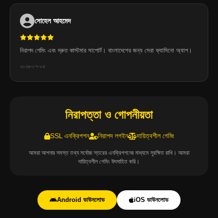
সোহেল আহমেদ
নিরাপদ গেমিং এবং দ্রুত কাস্টমার সাপোর্ট। বাংলাদেশের জন্য সেরা ক্যাসিনো অ্যাপ।
২০২৬-০৭-০৫
নিরাপত্তা ও গোপনীয়তা
SSL এনক্রিপশন
নিরাপদ লগইন
দায়িত্বশীল গেমিং
আমরা আপনার সমস্ত তথ্য সর্বোচ্চ স্তরের এনক্রিপশনের মাধ্যমে সুরক্ষিত রাখি। আমরা
দায়িত্বশীল গেমিং উৎসাহিত করি।
Android ডাউনলোড
iOS ডাউনলোড