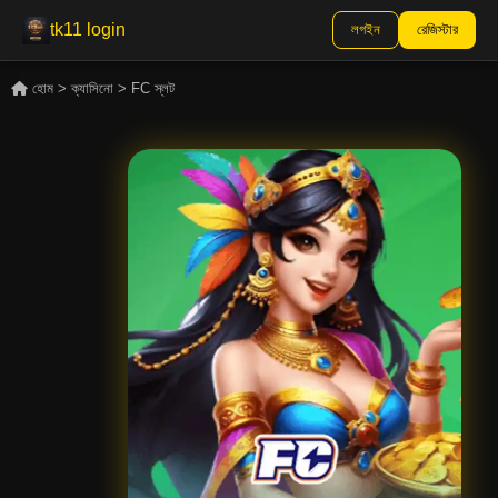
tk11 login
লগইন
রেজিস্টার
হোম
>
ক্যাসিনো
>
FC স্লট