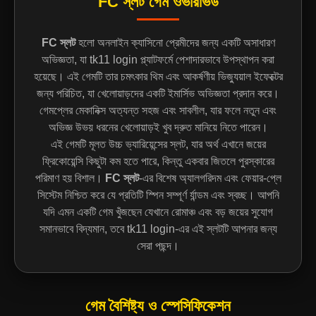
FC স্লট গেম ওভারভিউ
FC স্লট
হলো অনলাইন ক্যাসিনো প্রেমীদের জন্য একটি অসাধারণ
অভিজ্ঞতা, যা tk11 login প্ল্যাটফর্মে পেশাদারভাবে উপস্থাপন করা
হয়েছে। এই গেমটি তার চমৎকার থিম এবং আকর্ষণীয় ভিজ্যুয়াল ইফেক্টের
জন্য পরিচিত, যা খেলোয়াড়দের একটি ইমার্সিভ অভিজ্ঞতা প্রদান করে।
গেমপ্লের মেকানিক্স অত্যন্ত সহজ এবং সাবলীল, যার ফলে নতুন এবং
অভিজ্ঞ উভয় ধরনের খেলোয়াড়ই খুব দ্রুত মানিয়ে নিতে পারেন।
এই গেমটি মূলত উচ্চ ভ্যারিয়েন্সের স্লট, যার অর্থ এখানে জয়ের
ফ্রিকোয়েন্সি কিছুটা কম হতে পারে, কিন্তু একবার জিতলে পুরস্কারের
পরিমাণ হয় বিশাল।
FC স্লট
-এর বিশেষ অ্যালগরিদম এবং ফেয়ার-প্লে
সিস্টেম নিশ্চিত করে যে প্রতিটি স্পিন সম্পূর্ণ র্যান্ডম এবং স্বচ্ছ। আপনি
যদি এমন একটি গেম খুঁজছেন যেখানে রোমাঞ্চ এবং বড় জয়ের সুযোগ
সমানভাবে বিদ্যমান, তবে tk11 login-এর এই স্লটটি আপনার জন্য
সেরা পছন্দ।
গেম বৈশিষ্ট্য ও স্পেসিফিকেশন