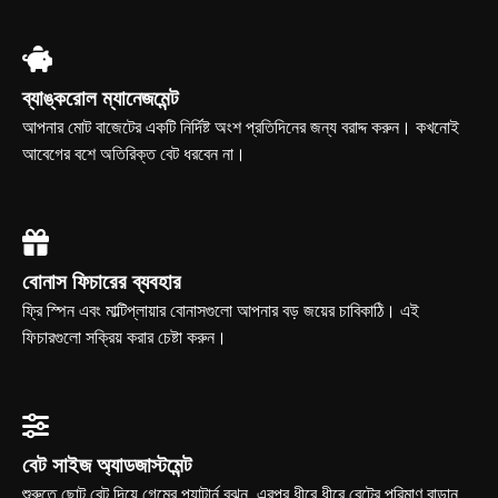
ব্যাঙ্করোল ম্যানেজমেন্ট
আপনার মোট বাজেটের একটি নির্দিষ্ট অংশ প্রতিদিনের জন্য বরাদ্দ করুন। কখনোই
আবেগের বশে অতিরিক্ত বেট ধরবেন না।
বোনাস ফিচারের ব্যবহার
ফ্রি স্পিন এবং মাল্টিপ্লায়ার বোনাসগুলো আপনার বড় জয়ের চাবিকাঠি। এই
ফিচারগুলো সক্রিয় করার চেষ্টা করুন।
বেট সাইজ অ্যাডজাস্টমেন্ট
শুরুতে ছোট বেট দিয়ে গেমের প্যাটার্ন বুঝুন, এরপর ধীরে ধীরে বেটের পরিমাণ বাড়ান