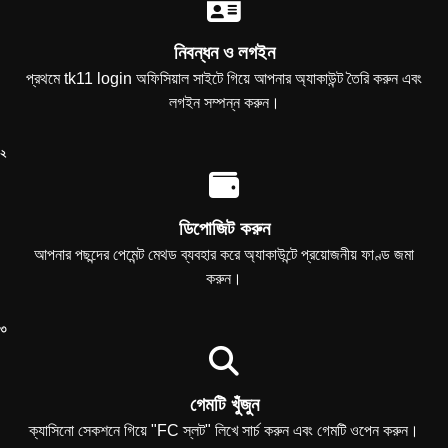
নিবন্ধন ও লগইন
প্রথমে tk11 login অফিসিয়াল সাইটে গিয়ে আপনার অ্যাকাউন্ট তৈরি করুন এবং
লগইন সম্পন্ন করুন।
২
ডিপোজিট করুন
আপনার পছন্দের পেমেন্ট মেথড ব্যবহার করে অ্যাকাউন্টে প্রয়োজনীয় ফাণ্ড জমা
করুন।
৩
গেমটি খুঁজুন
ক্যাসিনো সেকশনে গিয়ে "FC স্লট" লিখে সার্চ করুন এবং গেমটি ওপেন করুন।