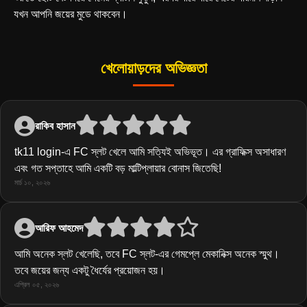
যখন আপনি জয়ের মুডে থাকবেন।
খেলোয়াড়দের অভিজ্ঞতা
রাকিব হাসান
tk11 login-এ FC স্লট খেলে আমি সত্যিই অভিভূত। এর গ্রাফিক্স অসাধারণ
এবং গত সপ্তাহে আমি একটি বড় মাল্টিপ্লায়ার বোনাস জিতেছি!
মার্চ ১০, ২০২৬
আরিফ আহমেদ
আমি অনেক স্লট খেলেছি, তবে FC স্লট-এর গেমপ্লে মেকানিক্স অনেক স্মুথ।
তবে জয়ের জন্য একটু ধৈর্যের প্রয়োজন হয়।
এপ্রিল ০৫, ২০২৬