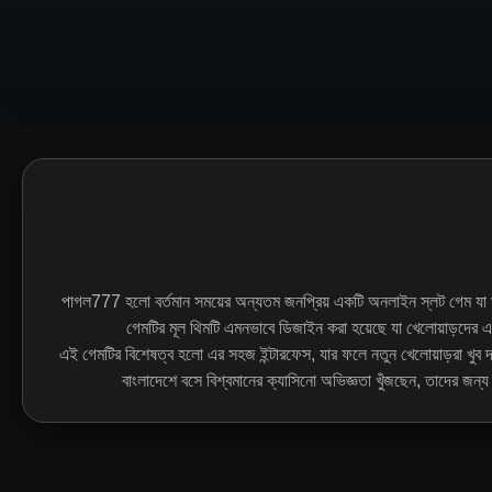
পাগল777 হলো বর্তমান সময়ের অন্যতম জনপ্রিয় একটি অনলাইন স্লট গেম যা
গেমটির মূল থিমটি এমনভাবে ডিজাইন করা হয়েছে যা খেলোয়াড়দের এ
এই গেমটির বিশেষত্ব হলো এর সহজ ইন্টারফেস, যার ফলে নতুন খেলোয়াড়রা খু
বাংলাদেশে বসে বিশ্বমানের ক্যাসিনো অভিজ্ঞতা খুঁজছেন, তাদের জন