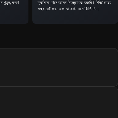
যোগ খুঁজুন, কারণ
ক্যাসিনো গেমে আবেগ নিয়ন্ত্রণ করা জরুরি। নির্দিষ্ট জয়ের
লক্ষ্য সেট করুন এবং তা অর্জন হলে বিরতি নিন।