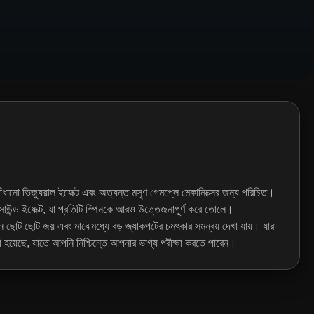
ঁধানো ভিজ্যুয়াল ইফেক্ট এবং অত্যন্ত মসৃণ গেমপ্লে মেকানিক্সের জন্য পরিচিত।
ন্ড ইফেক্ট, যা প্রতিটি স্পিনকে আরও উত্তেজনাপূর্ণ করে তোলে।
 ছোট ছোট জয় এবং মাঝেমধ্যে বড় জ্যাকপটের চমৎকার সমন্বয় দেখা যায়। যারা
া হয়েছে, যাতে আপনি নিশ্চিন্তে আপনার ভাগ্য পরীক্ষা করতে পারেন।