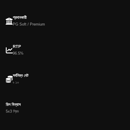
প্রদানকারী
PG Soft / Premium
RTP
96.5%
সর্বনিম্ন বেট
৳ ১০
রিল বিন্যাস
5x3 গ্রিড