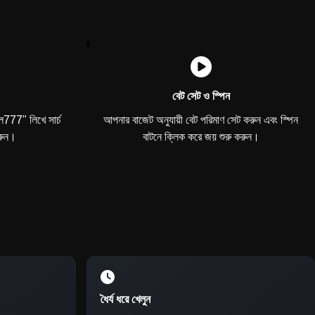
৪
বেট সেট ও স্পিন
গল777" লিখে সার্চ
আপনার বাজেট অনুযায়ী বেট পরিমাণ সেট করুন এবং স্পিন
রুন।
বাটনে ক্লিক করে জয় শুরু করুন।
ধৈর্য ধরে খেলুন