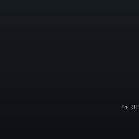
উচ্চ RTP 