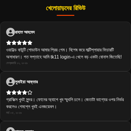
খেলোয়াড়দের রিভিউ
রাহাত আহমেদ
ওয়াইল্ড বাউন্টি শোডাউন আমার প্রিয় গেম। বিশেষ করে মাল্টিপ্লায়ার ফিচারটি
অসাধারণ। গত সপ্তাহে আমি tk11 login-এ খেলে বড় একটা বোনাস জিতেছি!
ফেব্রুয়ারি ১২, ২০২৬
সুমাইয়া আক্তার
গ্রাফিক্স খুবই সুন্দর। ফোনের অ্যাপে খুব স্মুথলি চলে। জেতাটা ভাগ্যের ওপর নির্ভর
করলেও গেমপ্লে খুবই এনজয়েবল।
মার্চ ০৫, ২০২৬