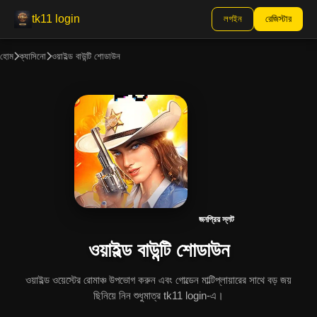
tk11 login
লগইন
রেজিস্টার
হোম
ক্যাসিনো
ওয়াইল্ড বাউন্টি শোডাউন
জনপ্রিয় স্লট
ওয়াইল্ড বাউন্টি শোডাউন
ওয়াইল্ড ওয়েস্টের রোমাঞ্চ উপভোগ করুন এবং গোল্ডেন মাল্টিপ্লায়ারের সাথে বড় জয়
ছিনিয়ে নিন শুধুমাত্র tk11 login-এ।