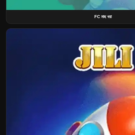
FC মাছ ধরা