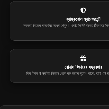
ব্যাঙ্করোল ম্যানেজমেন্ট
সবসময় নিজের সামর্থ্যের মধ্যে খেলুন। একটি নির্দিষ্ট বাজেট ঠিক করে ন
বোনাস ফিচারের সদ্ব্যবহার
ফ্রি স্পিন বা স্ক্যাটার সিম্বল পেলে বড় জয়ের সুযোগ থাকে, তাই এই 