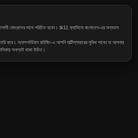
্তিশালী যোদ্ধাদের সাথে পরিচিত হবেন। tk11 ক্যাসিনো বাংলাদেশ-এর অন্যতম
ি করে। অ্যাসগার্ডিয়ান রাইজিং-এ আপনি মাল্টিপ্লায়ারের সুবিধা পাবেন যা আপনার
তালিকায় অবশ্যই থাকা উচিত।