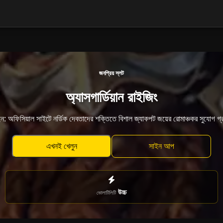
জনপ্রিয় স্লট
অ্যাসগার্ডিয়ান রাইজিং
: অফিসিয়াল সাইটে নর্ডিক দেবতাদের শক্তিতে বিশাল জ্যাকপট জয়ের রোমাঞ্চকর সুযোগ গ
এখনই খেলুন
সাইন আপ
উচ্চ
ভোলাটিলিটি