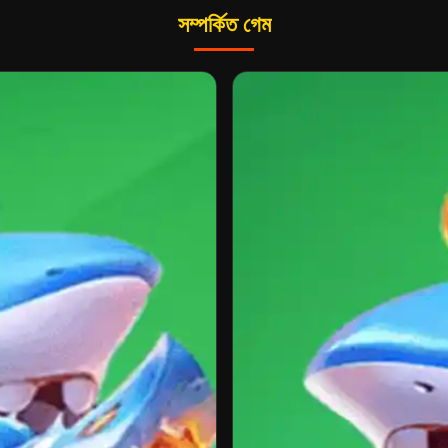
সম্পর্কিত গেম