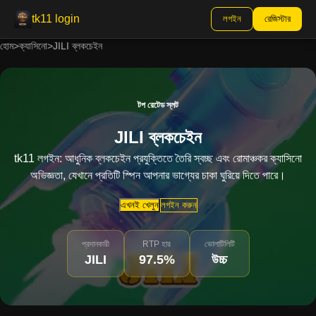
tk11 login
লগইন
রেজিস্টার
হোম
>
ক্যাসিনো
>
JILI ব্লকচেইন
টপ রেটেড স্লট
JILI ব্লকচেইন
tk11 লগইন: আধুনিক ব্লকচেইন প্রযুক্তিতে তৈরি স্বচ্ছ এবং রোমাঞ্চকর ক্যাসিনো
অভিজ্ঞতা, যেখানে প্রতিটি স্পিন আপনার ভাগ্যের চাকা ঘুরিয়ে দিতে পারে।
এখনই খেলুন
লগইন করুন
প্রদানকারী
RTP হার
ভোলাটিলিটি
JILI
97.5%
উচ্চ