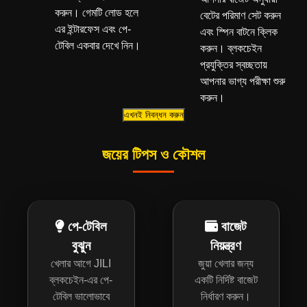
করুন। গেমটি লোড হলে
বেটের পরিমাণ সেট করুন
এর ইন্টারফেস এবং পে-
এবং স্পিন বাটনে ক্লিক
টেবিল একবার দেখে নিন।
করুন। ব্লকচেইন
প্রযুক্তির স্বচ্ছতায়
আপনার ভাগ্য পরীক্ষা শুরু
করুন।
এখনই নিবন্ধন করুন
জয়ের টিপস ও কৌশল
পে-টেবিল
বাজেট
বুঝুন
নিয়ন্ত্রণ
খেলার আগে JILI
জুয়া খেলার জন্য
ব্লকচেইন-এর পে-
একটি নির্দিষ্ট বাজেট
টেবিল ভালোভাবে
নির্ধারণ করুন।