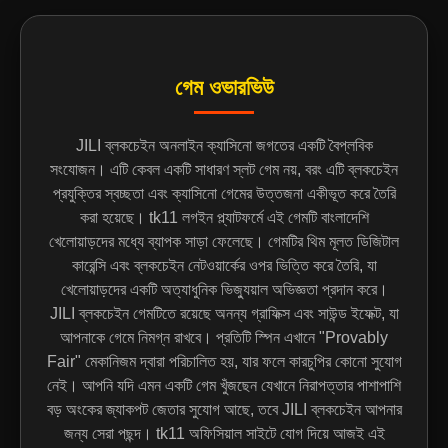
গেম ওভারভিউ
JILI ব্লকচেইন অনলাইন ক্যাসিনো জগতের একটি বৈপ্লবিক
সংযোজন। এটি কেবল একটি সাধারণ স্লট গেম নয়, বরং এটি ব্লকচেইন
প্রযুক্তির স্বচ্ছতা এবং ক্যাসিনো গেমের উত্তজনা একীভূত করে তৈরি
করা হয়েছে। tk11 লগইন প্ল্যাটফর্মে এই গেমটি বাংলাদেশি
খেলোয়াড়দের মধ্যে ব্যাপক সাড়া ফেলেছে। গেমটির থিম মূলত ডিজিটাল
কারেন্সি এবং ব্লকচেইন নেটওয়ার্কের ওপর ভিত্তি করে তৈরি, যা
খেলোয়াড়দের একটি অত্যাধুনিক ভিজ্যুয়াল অভিজ্ঞতা প্রদান করে।
JILI ব্লকচেইন গেমটিতে রয়েছে অনন্য গ্রাফিক্স এবং সাউন্ড ইফেক্ট, যা
আপনাকে গেমে নিমগ্ন রাখবে। প্রতিটি স্পিন এখানে "Provably
Fair" মেকানিজম দ্বারা পরিচালিত হয়, যার ফলে কারচুপির কোনো সুযোগ
নেই। আপনি যদি এমন একটি গেম খুঁজছেন যেখানে নিরাপত্তার পাশাপাশি
বড় অংকের জ্যাকপট জেতার সুযোগ আছে, তবে JILI ব্লকচেইন আপনার
জন্য সেরা পছন্দ। tk11 অফিসিয়াল সাইটে যোগ দিয়ে আজই এই