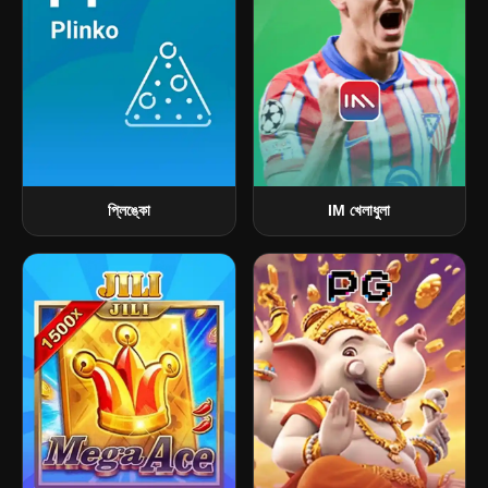
প্লিঙ্কো
IM খেলাধুলা