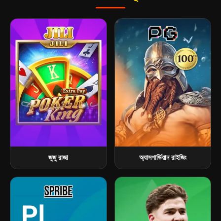
জুজু রাজা
অ্যাসগার্ডিয়ান রাইজিং