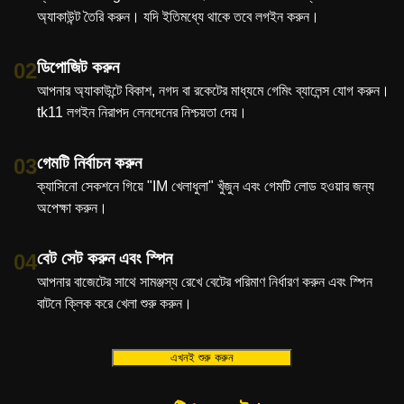
অ্যাকাউন্ট তৈরি করুন। যদি ইতিমধ্যে থাকে তবে লগইন করুন।
ডিপোজিট করুন
02
আপনার অ্যাকাউন্টে বিকাশ, নগদ বা রকেটের মাধ্যমে গেমিং ব্যালেন্স যোগ করুন।
tk11 লগইন নিরাপদ লেনদেনের নিশ্চয়তা দেয়।
গেমটি নির্বাচন করুন
03
ক্যাসিনো সেকশনে গিয়ে "IM খেলাধুলা" খুঁজুন এবং গেমটি লোড হওয়ার জন্য
অপেক্ষা করুন।
বেট সেট করুন এবং স্পিন
04
আপনার বাজেটের সাথে সামঞ্জস্য রেখে বেটের পরিমাণ নির্ধারণ করুন এবং স্পিন
বাটনে ক্লিক করে খেলা শুরু করুন।
এখনই শুরু করুন