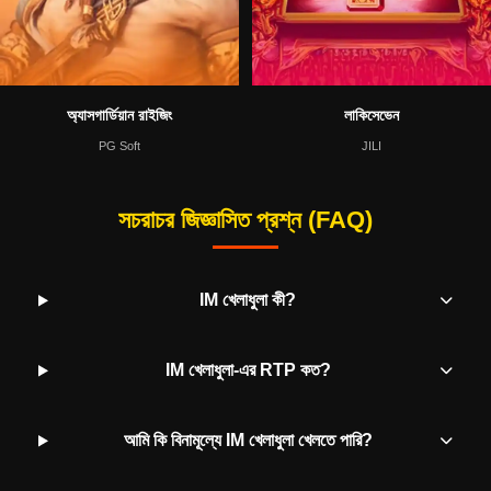
অ্যাসগার্ডিয়ান রাইজিং
লাকিসেভেন
PG Soft
JILI
সচরাচর জিজ্ঞাসিত প্রশ্ন (FAQ)
IM খেলাধুলা কী?
IM খেলাধুলা-এর RTP কত?
আমি কি বিনামূল্যে IM খেলাধুলা খেলতে পারি?