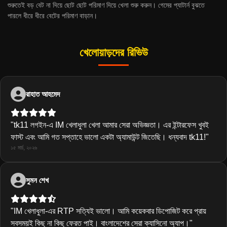
শুরুতেই বড় বেট না দিয়ে ছোট ছোট পরিমাণ দিয়ে খেলা শুরু করুন। গেমের প্যাটার্ন বুঝতে
পারলে ধীরে ধীরে বেটের পরিমাণ বাড়ান।
খেলোয়াড়দের রিভিউ
রাহাত আহমেদ
"tk11 লগইন-এ IM খেলাধুলা খেলা আমার সেরা অভিজ্ঞতা। এর ইন্টারফেস খুবই
ফাস্ট এবং আমি গত সপ্তাহে ভালো একটা অ্যামাউন্ট জিতেছি। ধন্যবাদ tk11!"
১৫ মার্চ, ২০২৬
সুমন শেখ
"IM খেলাধুলা-এর RTP সত্যিই ভালো। আমি কয়েকবার ডিপোজিট করে প্রায়
সবসময়ই কিছু না কিছু ফেরত পাই। বাংলাদেশের সেরা ক্যাসিনো অ্যাপ।"