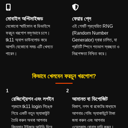
মোবাইল অপ্টিমাইজড
ফেয়ার প্লে
যেকোনো স্মার্টফোন বা ডিভাইসে
এই গেমটি প্রত্যয়িত RNG
ফরচুন খরগোশ মসৃণভাবে চলে।
(Random Number
tk11 অ্যাপ ডাউনলোড করে
Generator) দ্বারা চালিত, যা
আপনি যেকোনো সময় এটি খেলতে
প্রতিটি স্পিনে শতভাগ স্বচ্ছতা ও
পারেন।
নিরপেক্ষতা নিশ্চিত করে।
কিভাবে খেলবেন ফরচুন খরগোশ?
রেজিস্ট্রেশন এবং লগইন
আমানত বা ডিপোজিট
প্রথমে tk11 login লিঙ্কে
বিকাশ, নগদ বা রকেটের মাধ্যমে
গিয়ে একটি নতুন অ্যাকাউন্ট
আপনার গেমিং অ্যাকাউন্টে টাকা
তৈরি করুন অথবা আপনার
জমা করুন এবং আপনার
বিদ্যমান ইউজার আইডি দিয়ে
ওয়েলকাম বোনাস দাবি করুন।