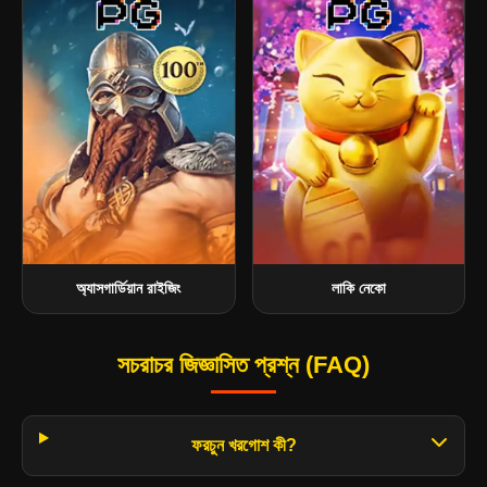
অ্যাসগার্ডিয়ান রাইজিং
লাকি নেকো
সচরাচর জিজ্ঞাসিত প্রশ্ন (FAQ)
ফরচুন খরগোশ কী?