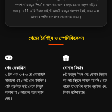
স্পেশাল 'ফরচুন স্পিন' যা আপনার জেতার সম্ভাবনাকে বহুগুণ বাড়িয়ে
দেয়। tk11 অফিসিয়াল সাইটে আজই ফরচুন খরগোশ ট্রাই করুন এবং
আপনার গেমিং যাত্রাকে লাভজনক করুন।
গেমের বৈশিষ্ট্য ও স্পেসিফিকেশন
গেম মেকানিক্স
বোনাস ফিচার
৩ রিল এবং ৩-৪-৩ রো লেআউটে
৮টি ফরচুন স্পিন এবং বোনাস সিম্বল
সাজানো এই গেমটি বেশ ইউনিক।
আপনার স্ক্রিনে আসলে আপনি পেতে
এটি প্রচলিত স্লট থেকে কিছুটা
পারেন তাৎক্ষণিক ক্যাশ প্রাইজ এবং
আলাদা যা গেমারদের নতুন স্বাদ
বিশাল মাল্টিপ্লায়ার।
দেয়।