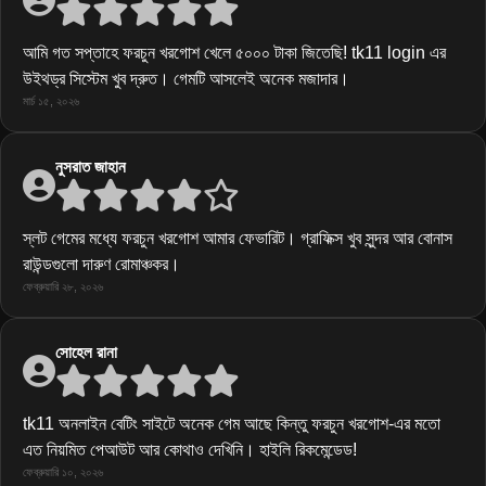
আমি গত সপ্তাহে ফরচুন খরগোশ খেলে ৫০০০ টাকা জিতেছি! tk11 login এর
উইথড্র সিস্টেম খুব দ্রুত। গেমটি আসলেই অনেক মজাদার।
মার্চ ১৫, ২০২৬
নুসরাত জাহান
স্লট গেমের মধ্যে ফরচুন খরগোশ আমার ফেভারিট। গ্রাফিক্স খুব সুন্দর আর বোনাস
রাউন্ডগুলো দারুণ রোমাঞ্চকর।
ফেব্রুয়ারি ২৮, ২০২৬
সোহেল রানা
tk11 অনলাইন বেটিং সাইটে অনেক গেম আছে কিন্তু ফরচুন খরগোশ-এর মতো
এত নিয়মিত পেআউট আর কোথাও দেখিনি। হাইলি রিকমেন্ডেড!
ফেব্রুয়ারি ১০, ২০২৬