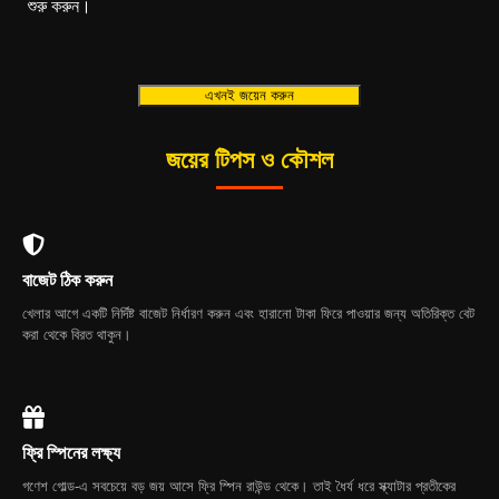
শুরু করুন।
এখনই জয়েন করুন
জয়ের টিপস ও কৌশল
বাজেট ঠিক করুন
খেলার আগে একটি নির্দিষ্ট বাজেট নির্ধারণ করুন এবং হারানো টাকা ফিরে পাওয়ার জন্য অতিরিক্ত বেট
করা থেকে বিরত থাকুন।
ফ্রি স্পিনের লক্ষ্য
গণেশ গোল্ড-এ সবচেয়ে বড় জয় আসে ফ্রি স্পিন রাউন্ড থেকে। তাই ধৈর্য ধরে স্ক্যাটার প্রতীকের