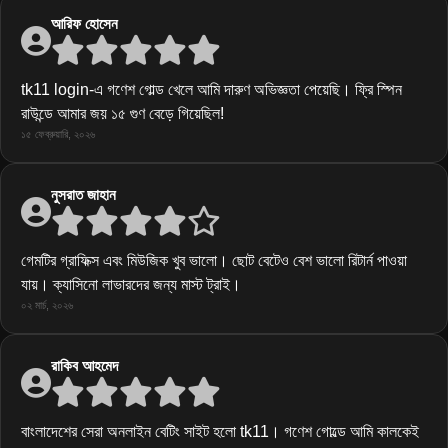
আরিফ হোসেন
tk11 login-এ গণেশ গোল্ড খেলে আমি দারুণ অভিজ্ঞতা পেয়েছি। ফ্রি স্পিন
রাউন্ডে আমার জয় ১৫ গুণ বেড়ে গিয়েছিল!
১৫ ফেব্রুয়ারি, ২০২৬
নুসরাত জাহান
গেমটির গ্রাফিক্স এবং মিউজিক খুব ভালো। ছোট বেটেও বেশ ভালো রিটার্ন পাওয়া
যায়। ক্যাসিনো লাভারদের জন্য মাস্ট ট্রাই।
০২ মার্চ, ২০২৬
রাকিব আহমেদ
বাংলাদেশের সেরা অনলাইন বেটিং সাইট হলো tk11। গণেশ গোল্ডে আমি কালকেই