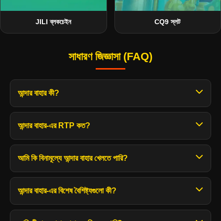
JILI ব্লকচেইন
CQ9 স্লট
সাধারণ জিজ্ঞাসা (FAQ)
আন্দার বাহার কী?
আন্দার বাহার-এর RTP কত?
আমি কি বিনামূল্যে আন্দার বাহার খেলতে পারি?
আন্দার বাহার-এর বিশেষ বৈশিষ্ট্যগুলো কী?