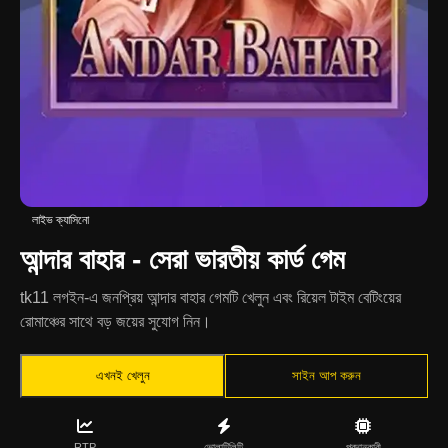
লাইভ ক্যাসিনো
আন্দার বাহার - সেরা ভারতীয় কার্ড গেম
tk11 লগইন-এ জনপ্রিয় আন্দার বাহার গেমটি খেলুন এবং রিয়েল টাইম বেটিংয়ের
রোমাঞ্চের সাথে বড় জয়ের সুযোগ নিন।
এখনই খেলুন
সাইন আপ করুন
RTP
ভোলাটিলিটি
প্রদানকারী