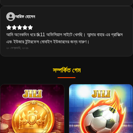
আরিফ হোসেন
আমি অনেকদিন ধরে tk11 অফিসিয়াল সাইটে খেলছি। আন্দার বাহার এর গ্রাফিক্স
এবং ইউজার ইন্টারফেস মোবাইল ইউজারদের জন্য দারুণ।
২০ ফেব্রুয়ারি, ২০২৬
সম্পর্কিত গেম