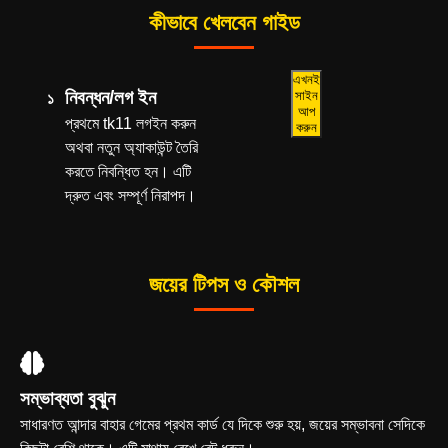
কীভাবে খেলবেন গাইড
এখনই
নিবন্ধন/লগ ইন
সাইন
১
আপ
প্রথমে tk11 লগইন করুন
করুন
অথবা নতুন অ্যাকাউন্ট তৈরি
করতে নিবন্ধিত হন। এটি
দ্রুত এবং সম্পূর্ণ নিরাপদ।
জয়ের টিপস ও কৌশল
সম্ভাব্যতা বুঝুন
সাধারণত আন্দার বাহার গেমের প্রথম কার্ড যে দিকে শুরু হয়, জয়ের সম্ভাবনা সেদিকে