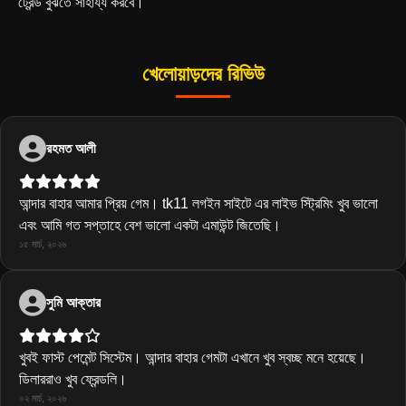
ট্রেন্ড বুঝতে সাহায্য করবে।
খেলোয়াড়দের রিভিউ
রহমত আলী
আন্দার বাহার আমার প্রিয় গেম। tk11 লগইন সাইটে এর লাইভ স্ট্রিমিং খুব ভালো
এবং আমি গত সপ্তাহে বেশ ভালো একটা এমাউন্ট জিতেছি।
১৫ মার্চ, ২০২৬
সুমি আক্তার
খুবই ফাস্ট পেমেন্ট সিস্টেম। আন্দার বাহার গেমটা এখানে খুব স্বচ্ছ মনে হয়েছে।
ডিলাররাও খুব ফ্রেন্ডলি।
০২ মার্চ, ২০২৬